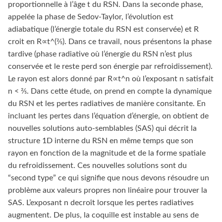
proportionnelle à l’âge t du RSN. Dans la seconde phase,
appelée la phase de Sedov-Taylor, l’évolution est
adiabatique (l’énergie totale du RSN est conservée) et R
croit en R∝t^(2⁄5). Dans ce travail, nous présentons la phase
tardive (phase radiative où l’énergie du RSN n’est plus
conservée et le reste perd son énergie par refroidissement).
Le rayon est alors donné par R∝t^n où l’exposant n satisfait
n < 2⁄5. Dans cette étude, on prend en compte la dynamique
du RSN et les pertes radiatives de manière consitante. En
incluant les pertes dans l’équation d’énergie, on obtient de
nouvelles solutions auto-semblables (SAS) qui décrit la
structure 1D interne du RSN en même temps que son
rayon en fonction de la magnitude et de la forme spatiale
du refroidissement. Ces nouvelles solutions sont du
“second type” ce qui signifie que nous devons résoudre un
problème aux valeurs propres non linéaire pour trouver la
SAS. L’exposant n decroît lorsque les pertes radiatives
augmentent. De plus, la coquille est instable au sens de